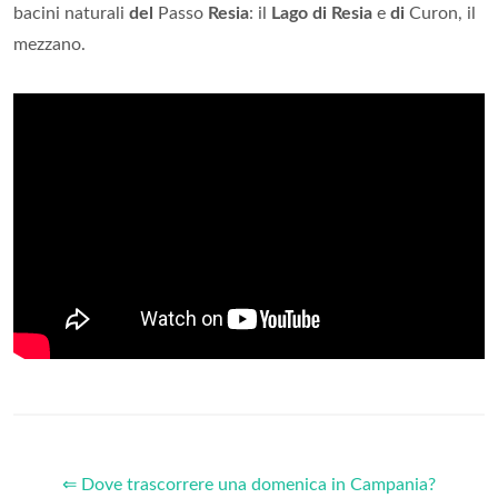
bacini naturali
del
Passo
Resia
: il
Lago di Resia
e
di
Curon, il
mezzano.
⇐ Dove trascorrere una domenica in Campania?