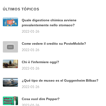
ÚLTIMOS TÓPICOS
Quale digestione chimica avviene
prevalentemente nello stomaco?
2022-01-26
Come vedere il credito su PosteMobile?
2022-01-26
Chi è l'infermiere oggi?
2022-01-26
¿Qué tipo de museo es el Guggenheim Bilbao?
2022-01-26
Cosa vuol dire Pepper?
2022-01-26