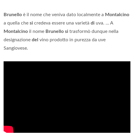
Brunello
è il nome che veniva dato localmente a
Montalcino
a quella che
si
credeva essere una varietà
di
uva. ... A
Montalcino
il nome
Brunello si
trasformò dunque nella
designazione
del
vino prodotto in purezza da uve
Sangiovese.