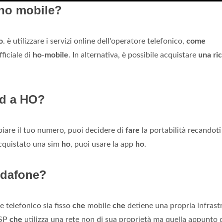
 ho mobile?
o
. è utilizzare i servizi online dell'operatore telefonico,
come
fficiale di
ho
-
mobile
. In alternativa, è possibile acquistare
una ric
ad a HO?
are il tuo numero, puoi decidere di
fare
la portabilità recandoti
acquistato una sim
ho
, puoi usare la app
ho
.
Vodafone?
 telefonico sia fisso
che
mobile
che
detiene una propria infrast
ESP
che
utilizza una rete non di sua proprietà ma quella appunto 