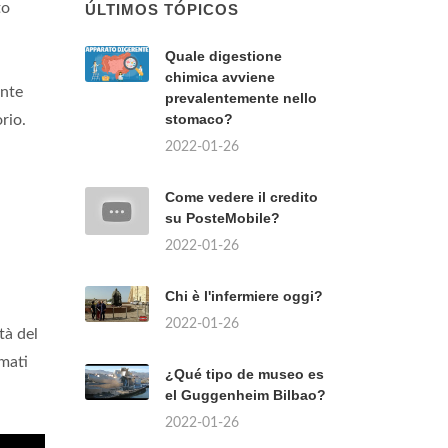
to
ÚLTIMOS TÓPICOS
Quale digestione
chimica avviene
onte
prevalentemente nello
stomaco?
rio.
2022-01-26
Come vedere il credito
su PosteMobile?
2022-01-26
Chi è l'infermiere oggi?
2022-01-26
tà del
mati
¿Qué tipo de museo es
el Guggenheim Bilbao?
2022-01-26