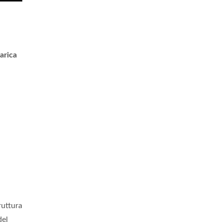
arica
ruttura
del