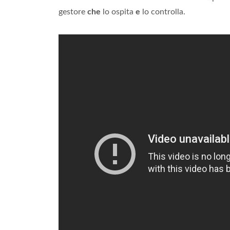
gestore
che
lo ospita
e
lo controlla.