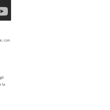
e, con
gli
e la