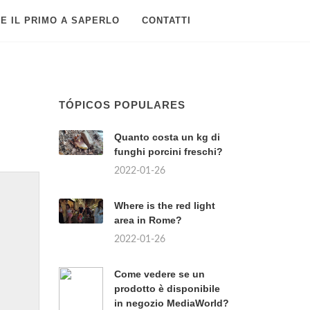
E IL PRIMO A SAPERLO
CONTATTI
TÓPICOS POPULARES
Quanto costa un kg di
funghi porcini freschi?
2022-01-26
Where is the red light
area in Rome?
2022-01-26
Come vedere se un
prodotto è disponibile
in negozio MediaWorld?